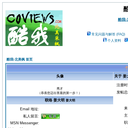
酷我
常见问题与解答 (FAQ)
个人资料
酷我-北美枫 首页
个
头像
关于 姜
注册时
秀才
发帖总
（恭喜您迈出害羞的第一步！）
联络 姜大明
姜大明
来
Email 地址:
主
私人留言:
职
MSN Messenger: