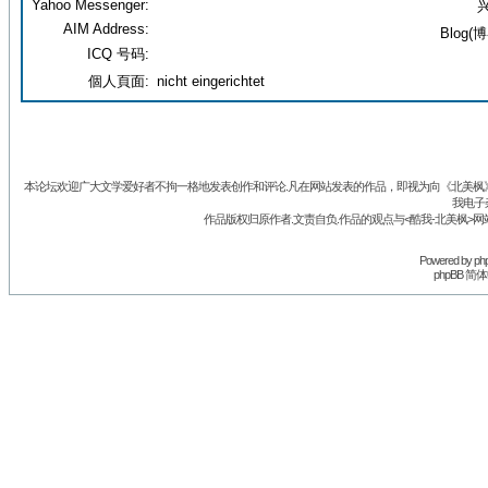
Yahoo Messenger:
兴
AIM Address:
Blog(博
ICQ 号码:
個人頁面:
nicht eingerichtet
本论坛欢迎广大文学爱好者不拘一格地发表创作和评论.凡在网站发表的作品，即视为向《北美枫》丛
我电子
作品版权归原作者.文责自负.作品的观点与<酷我-北美枫>网
Powered by
ph
phpBB 简