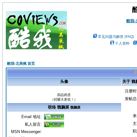
酷我
常见问题与解答 (FAQ)
个人资料
酷我-北美枫 首页
个
头像
关于 魏
注册时
四品府丞
发帖总
（封疆大吏也！）
联络 魏鵬展
魏鵬展
来
Email 地址:
主
私人留言:
职
MSN Messenger: