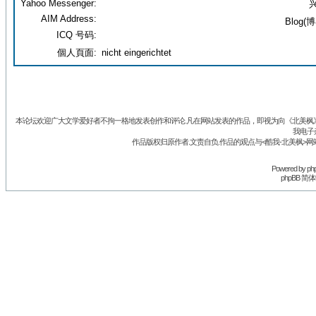
Yahoo Messenger:
兴
AIM Address:
Blog(博
ICQ 号码:
個人頁面:
nicht eingerichtet
本论坛欢迎广大文学爱好者不拘一格地发表创作和评论.凡在网站发表的作品，即视为向《北美枫》丛
我电子
作品版权归原作者.文责自负.作品的观点与<酷我-北美枫>网
Powered by
ph
phpBB 简