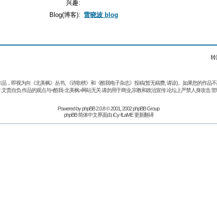
兴趣:
Blog(博客):
雷晓波 blog
转
品，即视为向《北美枫》丛书, 《诗歌榜》和《酷我电子杂志》投稿(暂无稿费, 请谅)。如果您的作
.文责自负.作品的观点与<酷我-北美枫>网站无关.请勿用于商业,宗教和政治宣传.论坛上严禁人身攻击.管
Powered by
phpBB
2.0.8 © 2001, 2002 phpBB Group
phpBB 简体中文界面由 iCy-fLaME 更新翻译