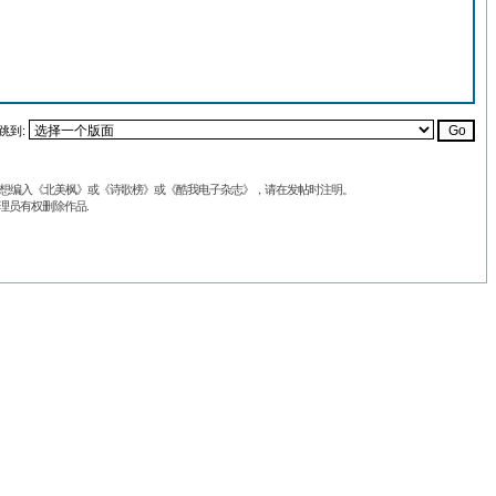
跳到:
品不想编入《北美枫》或《诗歌榜》或《酷我电子杂志》，请在发帖时注明。
理员有权删除作品.