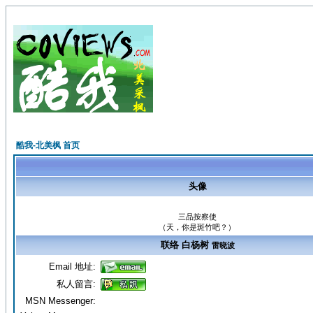
酷我-北美枫 首页
头像
三品按察使
（天，你是斑竹吧？）
联络 白杨树
雷晓波
Email 地址:
私人留言:
MSN Messenger: