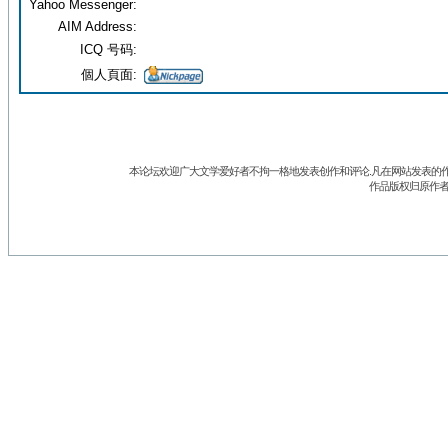
Yahoo Messenger:
AIM Address:
ICQ 号码:
個人頁面:
本论坛欢迎广大文学爱好者不拘一格地发表创作和评论.凡在网站发表的作
作品版权归原作者