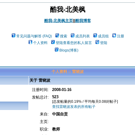
酷我-北美枫
酷我-北美枫主页
||
酷我博客
常见问题与解答 (FAQ)
搜索
成员列表
成员组
注册
个人资料
登陆查看您的私人留言
登陆
Blogs(博客)
个人资料 :: 雷晓波
关于 雷晓波
注册时间:
2008-01-16
523
发帖总计:
[总发帖量的0.19% / 平均每天0.08封帖子]
查找雷晓波发表的所有帖子
来自:
中国自贡
主页:
职业:
教师