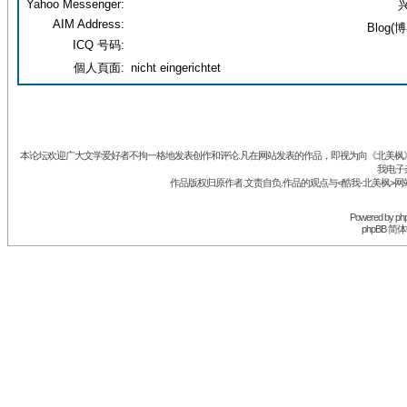
Yahoo Messenger:
兴
AIM Address:
Blog(博
ICQ 号码:
個人頁面:
nicht eingerichtet
本论坛欢迎广大文学爱好者不拘一格地发表创作和评论.凡在网站发表的作品，即视为向《北美枫》丛
我电子
作品版权归原作者.文责自负.作品的观点与<酷我-北美枫>网
Powered by
ph
phpBB 简