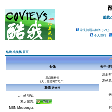
酷我
常见问题与解答 (FAQ)
个人资料
酷我-北美枫 首页
个
头像
关于 连
注册时
三品按察使
发帖总
（天，你是斑竹吧？）
联络
连南河
来
Email 地址:
主
私人留言:
职
MSN Messenger: