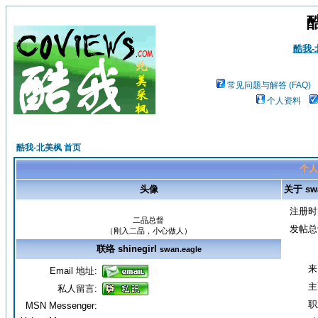
酷我
常见问题与解答 (FAQ)
个人资料
酷我-北美枫 首页
个人资
头像
关于 swa
注册时
二品总督
发帖总
（刚入二品，小心做人）
联络 shinegirl
swan.eagle
来
Email 地址:
主
私人留言:
职
MSN Messenger: