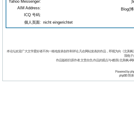
Yahoo Messenger:
兴
AIM Address:
Blog(博
ICQ 号码:
個人頁面:
nicht eingerichtet
本论坛欢迎广大文学爱好者不拘一格地发表创作和评论.凡在网站发表的作品，即视为向《北美枫》丛
我电子
作品版权归原作者.文责自负.作品的观点与<酷我-北美枫>网
Powered by
ph
phpBB 简