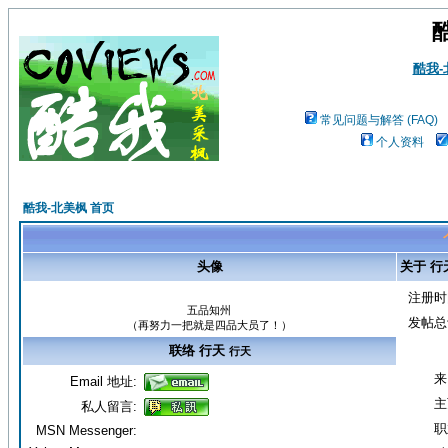
酷我
常见问题与解答 (FAQ)
个人资料
酷我-北美枫 首页
头像
关于 行
注册时
五品知州
发帖总
（再努力一把就是四品大员了！）
联络 行天
行天
来
Email 地址:
主
私人留言:
职
MSN Messenger: