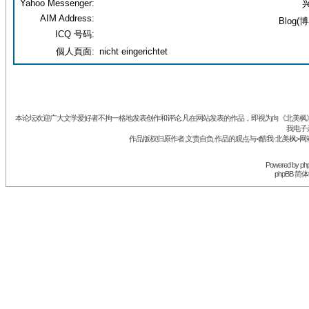
Yahoo Messenger:
兴
AIM Address:
Blog(博
ICQ 号码:
個人頁面:
nicht eingerichtet
本论坛欢迎广大文学爱好者不拘一格地发表创作和评论.凡在网站发表的作品，即视为向《北美枫》丛
我电子
作品版权归原作者.文责自负.作品的观点与<酷我-北美枫>网
Powered by
ph
phpBB 简