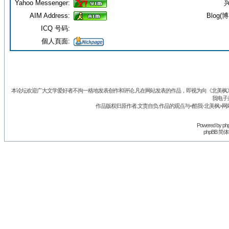
Yahoo Messenger:
兴
AIM Address:
Blog(博
ICQ 号码:
個人頁面:
本论坛欢迎广大文学爱好者不拘一格地发表创作和评论.凡在网站发表的作品，即视为向《北美枫》丛
我电子
作品版权归原作者.文责自负.作品的观点与<酷我-北美枫>网
Powered by
ph
phpBB 简