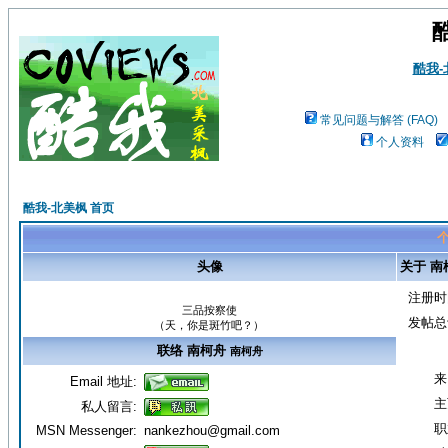
酷我
常见问题与解答 (FAQ)
个人资料
酷我-北美枫 首页
个
头像
关于 南
注册时
三品按察使
发帖总
（天，你是斑竹吧？）
联络 南柯舟
南柯舟
来
Email 地址:
主
私人留言:
职
MSN Messenger:
nankezhou@gmail.com