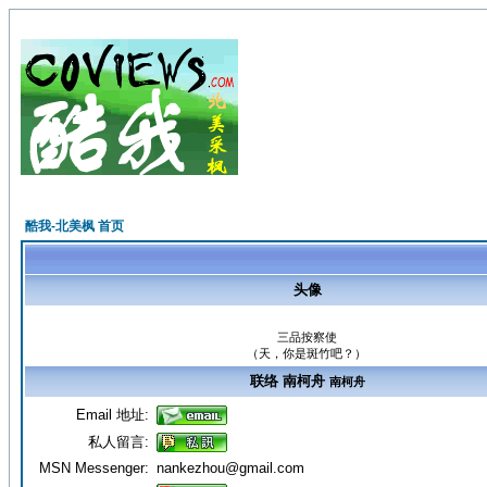
酷我-北美枫 首页
头像
三品按察使
（天，你是斑竹吧？）
联络 南柯舟
南柯舟
Email 地址:
私人留言:
MSN Messenger:
nankezhou@gmail.com