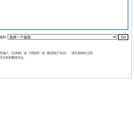
跳到:
品不想编入《北美枫》或《诗歌榜》或《酷我电子杂志》，请在发帖时注明。
理员有权删除作品.