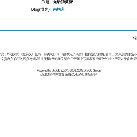
兴趣:
无语独黄昏
Blog(博客):
南柯舟
转
品，即视为向《北美枫》丛书, 《诗歌榜》和《酷我电子杂志》投稿(暂无稿费, 请谅)。如果您的作
.文责自负.作品的观点与<酷我-北美枫>网站无关.请勿用于商业,宗教和政治宣传.论坛上严禁人身攻击.管
Powered by
phpBB
2.0.8 © 2001, 2002 phpBB Group
phpBB 简体中文界面由 iCy-fLaME 更新翻译