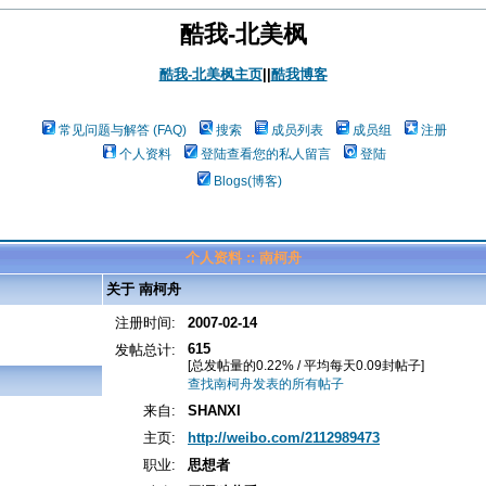
酷我-北美枫
酷我-北美枫主页
||
酷我博客
常见问题与解答 (FAQ)
搜索
成员列表
成员组
注册
个人资料
登陆查看您的私人留言
登陆
Blogs(博客)
个人资料 :: 南柯舟
关于 南柯舟
注册时间:
2007-02-14
615
发帖总计:
[总发帖量的0.22% / 平均每天0.09封帖子]
查找南柯舟发表的所有帖子
来自:
SHANXI
主页:
http://weibo.com/2112989473
职业:
思想者