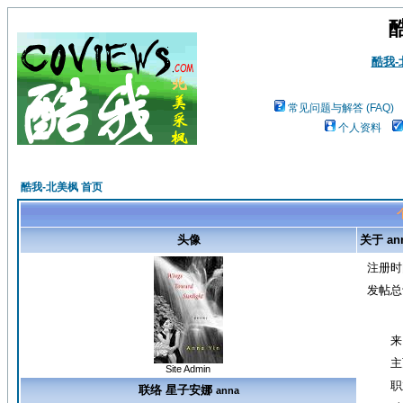
酷我
常见问题与解答 (FAQ)
个人资料
酷我-北美枫 首页
头像
关于 an
注册时
发帖总
来
主
Site Admin
职
联络 星子安娜
anna