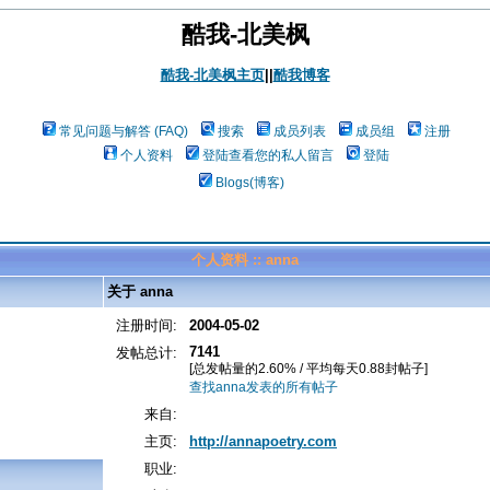
酷我-北美枫
酷我-北美枫主页
||
酷我博客
常见问题与解答 (FAQ)
搜索
成员列表
成员组
注册
个人资料
登陆查看您的私人留言
登陆
Blogs(博客)
个人资料 :: anna
关于 anna
注册时间:
2004-05-02
7141
发帖总计:
[总发帖量的2.60% / 平均每天0.88封帖子]
查找anna发表的所有帖子
来自:
主页:
http://annapoetry.com
职业: