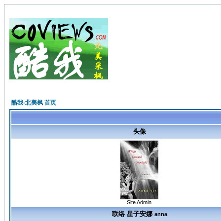
酷我-北美枫 首页
头像
Site Admin
联络 星子安娜
anna