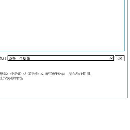
跳到:
品不想编入《北美枫》或《诗歌榜》或《酷我电子杂志》，请在发帖时注明。
理员有权删除作品.