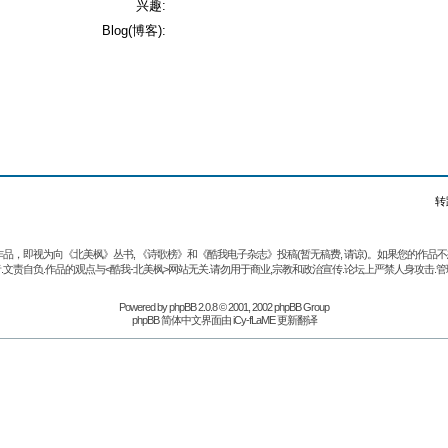
兴趣:
Blog(博客):
转
品，即视为向《北美枫》丛书, 《诗歌榜》和《酷我电子杂志》投稿(暂无稿费, 请谅)。如果您的作
.文责自负.作品的观点与<酷我-北美枫>网站无关.请勿用于商业,宗教和政治宣传.论坛上严禁人身攻击.管
Powered by
phpBB
2.0.8 © 2001, 2002 phpBB Group
phpBB 简体中文界面由 iCy-fLaME 更新翻译