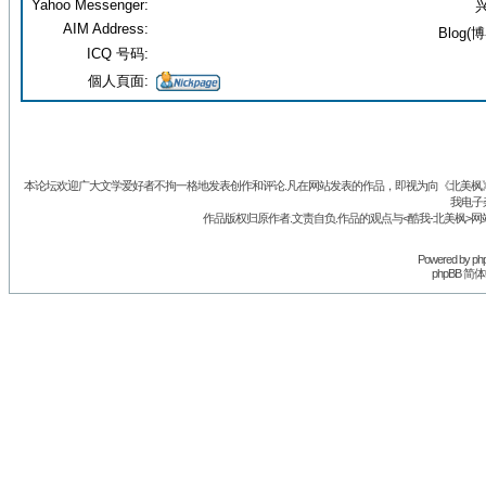
Yahoo Messenger:
兴
AIM Address:
Blog(博
ICQ 号码:
個人頁面:
本论坛欢迎广大文学爱好者不拘一格地发表创作和评论.凡在网站发表的作品，即视为向《北美枫》丛
我电子
作品版权归原作者.文责自负.作品的观点与<酷我-北美枫>网
Powered by
ph
phpBB 简