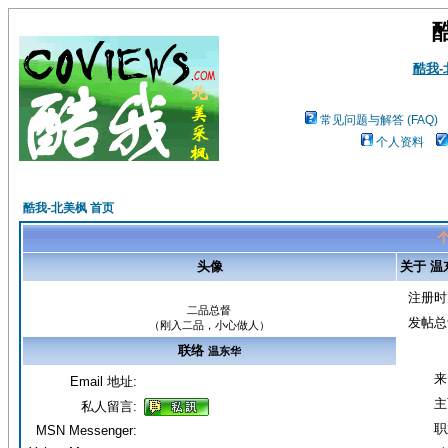
酷我
常见问题与解答 (FAQ)
个人资料
酷我-北美枫 首页
个
头像
关于 温
注册时
二品总督
发帖总
（刚入二品，小心做人）
联络
温东华
来
Email 地址:
主
私人留言:
职
MSN Messenger: