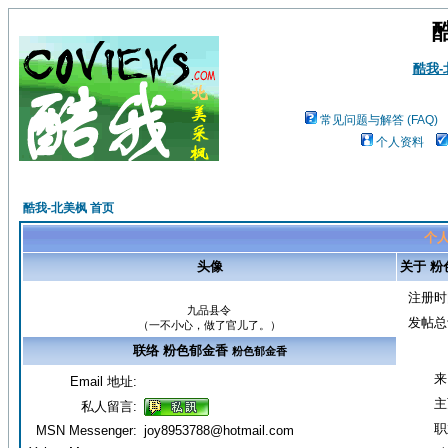
酷我
常见问题与解答 (FAQ)
个人资料
酷我-北美枫 首页
个人
头像
关于 粉
注册时
九品县令
发帖总
（一不小心，做了官儿了。）
联络 粉色郁金香
粉色郁金香
来
Email 地址:
主
私人留言:
职
MSN Messenger:
joy8953788@hotmail.com