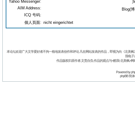
Yahoo Messenger:
兴
AIM Address:
Blog(博
ICQ 号码:
個人頁面:
nicht eingerichtet
本论坛欢迎广大文学爱好者不拘一格地发表创作和评论.凡在网站发表的作品，即视为向《北美枫》丛
我电子
作品版权归原作者.文责自负.作品的观点与<酷我-北美枫>网
Powered by
ph
phpBB 简