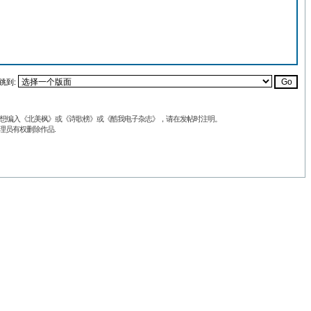
跳到:
品不想编入《北美枫》或《诗歌榜》或《酷我电子杂志》，请在发帖时注明。
理员有权删除作品.