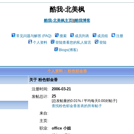
酷我-北美枫
酷我-北美枫主页
||
酷我博客
常见问题与解答 (FAQ)
搜索
成员列表
成员组
注册
个人资料
登陆查看您的私人留言
登陆
Blogs(博客)
个人资料 :: 粉色郁金香
关于 粉色郁金香
注册时间:
2006-03-21
25
发帖总计:
[总发帖量的0.01% / 平均每天0.00封帖子]
查找粉色郁金香发表的所有帖子
来自:
主页:
职业:
office 小姐