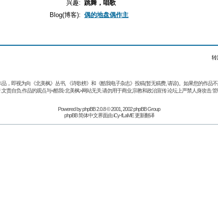
兴趣:
跳舞，唱歌
Blog(博客):
偶的地盘偶作主
转
品，即视为向《北美枫》丛书, 《诗歌榜》和《酷我电子杂志》投稿(暂无稿费, 请谅)。如果您的作
.文责自负.作品的观点与<酷我-北美枫>网站无关.请勿用于商业,宗教和政治宣传.论坛上严禁人身攻击.管
Powered by
phpBB
2.0.8 © 2001, 2002 phpBB Group
phpBB 简体中文界面由 iCy-fLaME 更新翻译