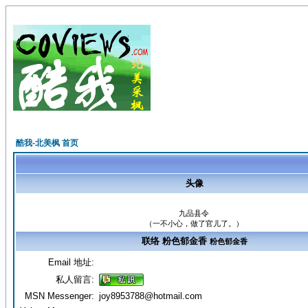
酷我-北美枫 首页
头像
九品县令
（一不小心，做了官儿了。）
联络 粉色郁金香
粉色郁金香
Email 地址:
私人留言:
MSN Messenger:
joy8953788@hotmail.com