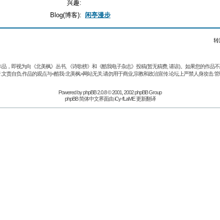
兴趣:
Blog(博客):
闲亭漫步
转
品，即视为向《北美枫》丛书, 《诗歌榜》和《酷我电子杂志》投稿(暂无稿费, 请谅)。如果您的作
.文责自负.作品的观点与<酷我-北美枫>网站无关.请勿用于商业,宗教和政治宣传.论坛上严禁人身攻击.管
Powered by
phpBB
2.0.8 © 2001, 2002 phpBB Group
phpBB 简体中文界面由 iCy-fLaME 更新翻译