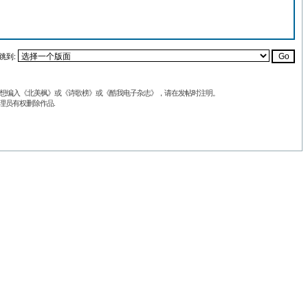
跳到:
品不想编入《北美枫》或《诗歌榜》或《酷我电子杂志》，请在发帖时注明。
理员有权删除作品.