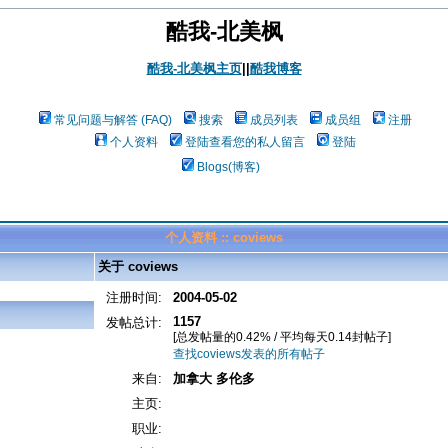
酷我-北美枫
酷我-北美枫主页
||
酷我博客
常见问题与解答 (FAQ)
搜索
成员列表
成员组
注册
个人资料
登陆查看您的私人留言
登陆
Blogs(博客)
个人资料 :: coviews
关于 coviews
注册时间:
2004-05-02
1157
发帖总计:
[总发帖量的0.42% / 平均每天0.14封帖子]
查找coviews发表的所有帖子
来自:
加拿大 多伦多
主页:
职业: