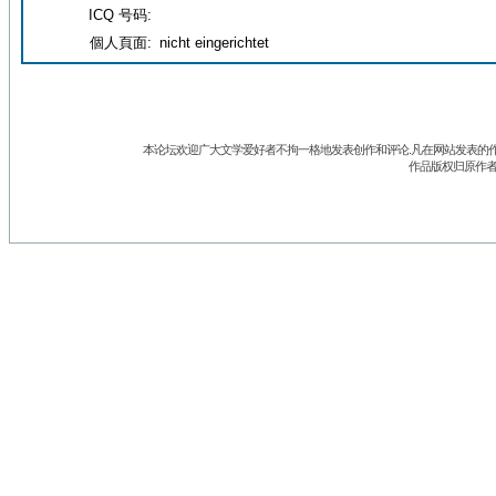
ICQ 号码:
個人頁面:
nicht eingerichtet
本论坛欢迎广大文学爱好者不拘一格地发表创作和评论.凡在网站发表的作
作品版权归原作者