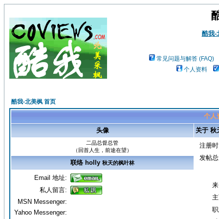
酷我
常见问题与解答 (FAQ)
个人资料
酷我-北美枫 首页
个人
头像
关于 秋
二品总督总管
注册时
（回首人生，前途在望）
发帖总
联络 holly
秋天的枫叶林
Email 地址:
来
私人留言:
主
MSN Messenger:
职
Yahoo Messenger: