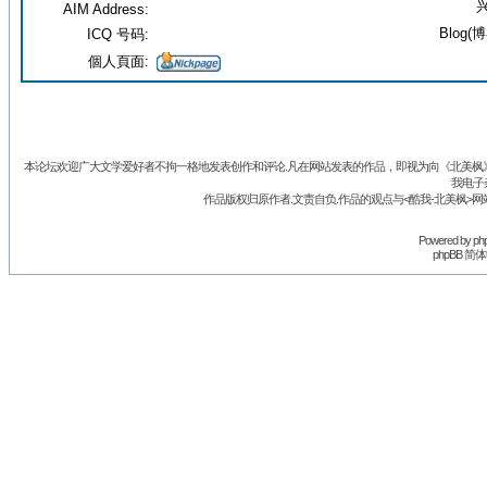
兴
AIM Address:
Blog(博
ICQ 号码:
個人頁面:
本论坛欢迎广大文学爱好者不拘一格地发表创作和评论.凡在网站发表的作品，即视为向《北美枫》丛
我电子
作品版权归原作者.文责自负.作品的观点与<酷我-北美枫>网
Powered by
ph
phpBB 简