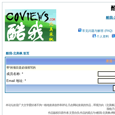
酷我
常见问题与解答 (FAQ)
个人资料
酷我-北美枫 首页
发送
带*的项目是必须填写的
成员名称: *
Email 地址: *
本论坛欢迎广大文学爱好者不拘一格地发表创作和评论.凡在网站发表的作品，即视为向《北美枫》丛
我电子
作品版权归原作者.文责自负.作品的观点与<酷我-北美枫>网