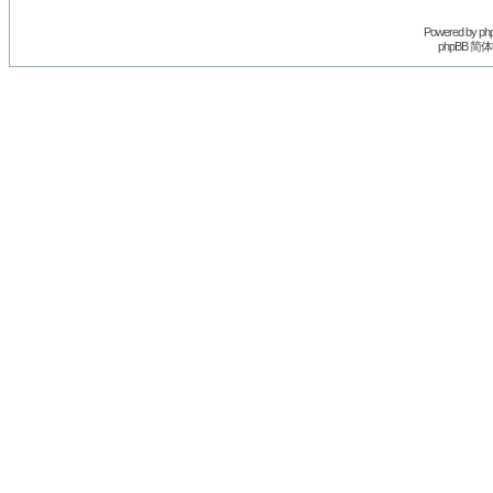
Powered by
ph
phpBB 简