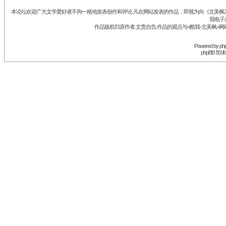
本论坛欢迎广大文学爱好者不拘一格地发表创作和评论.凡在网站发表的作品，即视为向《北美枫》丛
我电子
作品版权归原作者.文责自负.作品的观点与<酷我-北美枫>网
Powered by
ph
phpBB 简