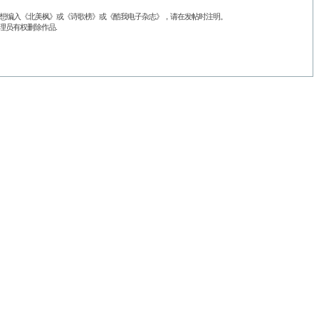
品不想编入《北美枫》或《诗歌榜》或《酷我电子杂志》，请在发帖时注明。
理员有权删除作品.