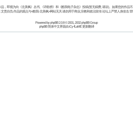
品，即视为向《北美枫》丛书, 《诗歌榜》和《酷我电子杂志》投稿(暂无稿费, 请谅)。如果您的作
.文责自负.作品的观点与<酷我-北美枫>网站无关.请勿用于商业,宗教和政治宣传.论坛上严禁人身攻击.管
Powered by
phpBB
2.0.8 © 2001, 2002 phpBB Group
phpBB 简体中文界面由 iCy-fLaME 更新翻译