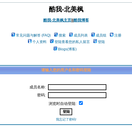
酷我-北美枫
酷我-北美枫主页
||
酷我博客
常见问题与解答 (FAQ)
搜索
成员列表
成员组
注册
个人资料
登陆查看您的私人留言
登陆
Blogs(博客)
请输入您的用户名和密码登陆
成员名称:
密码:
浏览时自动登陆:
我忘记了密码!