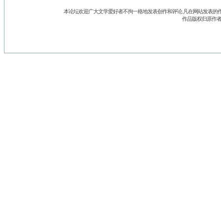
本论坛欢迎广大文学爱好者不拘一格地发表创作和评论.凡在网站发表的作
作品版权归原作者