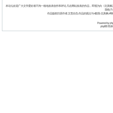
本论坛欢迎广大文学爱好者不拘一格地发表创作和评论.凡在网站发表的作品，即视为向《北美枫》丛
我电子
作品版权归原作者.文责自负.作品的观点与<酷我-北美枫>网
Powered by
ph
phpBB 简