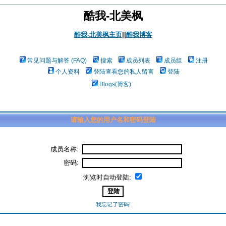
酷我-北美枫
酷我-北美枫主页
||
酷我博客
常见问题与解答 (FAQ)
搜索
成员列表
成员组
注册
个人资料
登陆查看您的私人留言
登陆
Blogs(博客)
请输入您的用户名和密码登陆
成员名称:
密码:
浏览时自动登陆:
我忘记了密码!