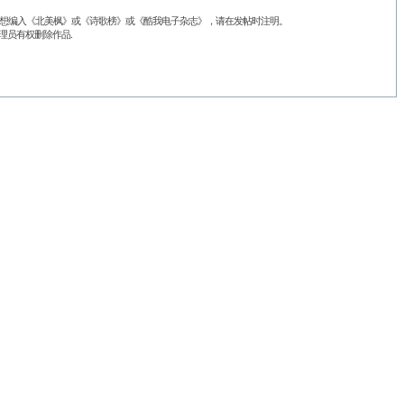
品不想编入《北美枫》或《诗歌榜》或《酷我电子杂志》，请在发帖时注明。
理员有权删除作品.