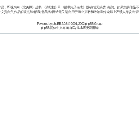
品，即视为向《北美枫》丛书, 《诗歌榜》和《酷我电子杂志》投稿(暂无稿费, 请谅)。如果您的作
.文责自负.作品的观点与<酷我-北美枫>网站无关.请勿用于商业,宗教和政治宣传.论坛上严禁人身攻击.管
Powered by
phpBB
2.0.8 © 2001, 2002 phpBB Group
phpBB 简体中文界面由 iCy-fLaME 更新翻译