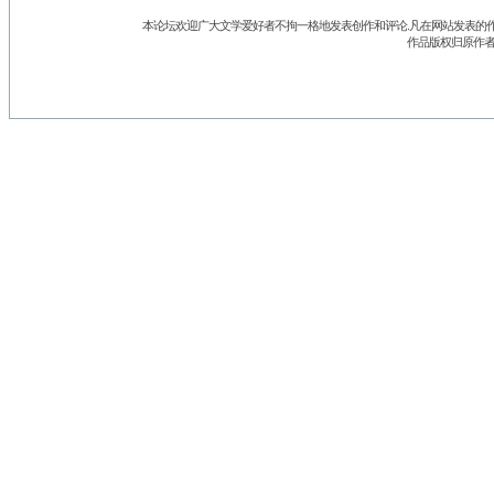
本论坛欢迎广大文学爱好者不拘一格地发表创作和评论.凡在网站发表的作
作品版权归原作者