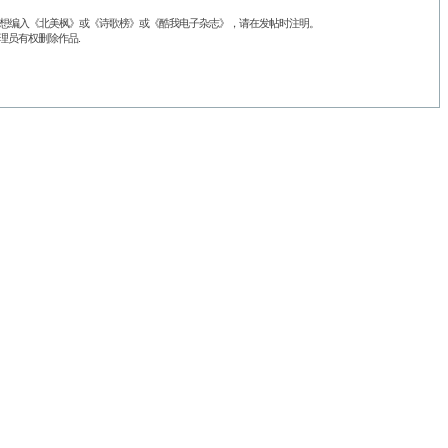
品不想编入《北美枫》或《诗歌榜》或《酷我电子杂志》，请在发帖时注明。
理员有权删除作品.