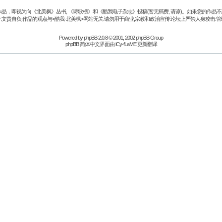
品，即视为向《北美枫》丛书, 《诗歌榜》和《酷我电子杂志》投稿(暂无稿费, 请谅)。如果您的作
.文责自负.作品的观点与<酷我-北美枫>网站无关.请勿用于商业,宗教和政治宣传.论坛上严禁人身攻击.管
Powered by
phpBB
2.0.8 © 2001, 2002 phpBB Group
phpBB 简体中文界面由 iCy-fLaME 更新翻译