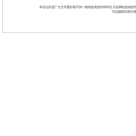
本论坛欢迎广大文学爱好者不拘一格地发表创作和评论.凡在网站发表的作
作品版权归原作者