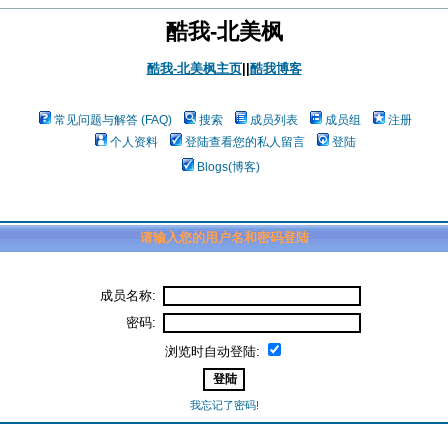
酷我-北美枫
酷我-北美枫主页
||
酷我博客
常见问题与解答 (FAQ)
搜索
成员列表
成员组
注册
个人资料
登陆查看您的私人留言
登陆
Blogs(博客)
请输入您的用户名和密码登陆
成员名称:
密码:
浏览时自动登陆:
我忘记了密码!