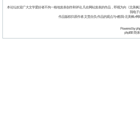
本论坛欢迎广大文学爱好者不拘一格地发表创作和评论.凡在网站发表的作品，即视为向《北美枫》丛
我电子
作品版权归原作者.文责自负.作品的观点与<酷我-北美枫>网
Powered by
ph
phpBB 简