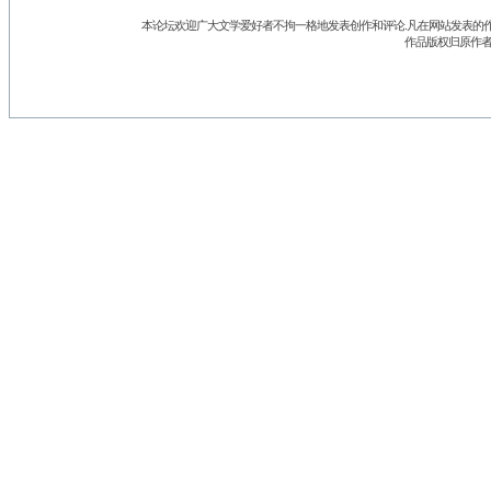
本论坛欢迎广大文学爱好者不拘一格地发表创作和评论.凡在网站发表的作
作品版权归原作者