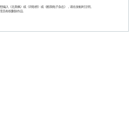
品不想编入《北美枫》或《诗歌榜》或《酷我电子杂志》，请在发帖时注明。
理员有权删除作品.