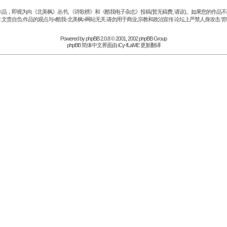
品，即视为向《北美枫》丛书, 《诗歌榜》和《酷我电子杂志》投稿(暂无稿费, 请谅)。如果您的作
.文责自负.作品的观点与<酷我-北美枫>网站无关.请勿用于商业,宗教和政治宣传.论坛上严禁人身攻击.管
Powered by
phpBB
2.0.8 © 2001, 2002 phpBB Group
phpBB 简体中文界面由 iCy-fLaME 更新翻译