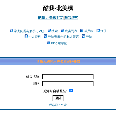
酷我-北美枫
酷我-北美枫主页
||
酷我博客
常见问题与解答 (FAQ)
搜索
成员列表
成员组
注册
个人资料
登陆查看您的私人留言
登陆
Blogs(博客)
请输入您的用户名和密码登陆
成员名称:
密码:
浏览时自动登陆:
我忘记了密码!