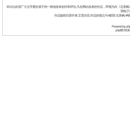
本论坛欢迎广大文学爱好者不拘一格地发表创作和评论.凡在网站发表的作品，即视为向《北美枫》丛
我电子
作品版权归原作者.文责自负.作品的观点与<酷我-北美枫>网
Powered by
ph
phpBB 简