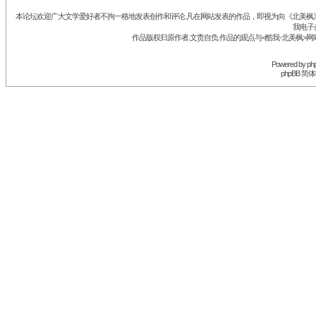
本论坛欢迎广大文学爱好者不拘一格地发表创作和评论.凡在网站发表的作品，即视为向《北美枫》丛
我电子
作品版权归原作者.文责自负.作品的观点与<酷我-北美枫>网
Powered by
ph
phpBB 简