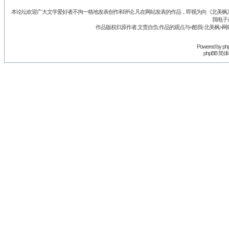
本论坛欢迎广大文学爱好者不拘一格地发表创作和评论.凡在网站发表的作品，即视为向《北美枫》丛
我电子
作品版权归原作者.文责自负.作品的观点与<酷我-北美枫>网
Powered by
ph
phpBB 简