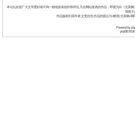
本论坛欢迎广大文学爱好者不拘一格地发表创作和评论.凡在网站发表的作品，即视为向《北美枫》丛
我电子
作品版权归原作者.文责自负.作品的观点与<酷我-北美枫>网
Powered by
ph
phpBB 简