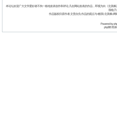
本论坛欢迎广大文学爱好者不拘一格地发表创作和评论.凡在网站发表的作品，即视为向《北美枫》丛
我电子
作品版权归原作者.文责自负.作品的观点与<酷我-北美枫>网
Powered by
ph
phpBB 简