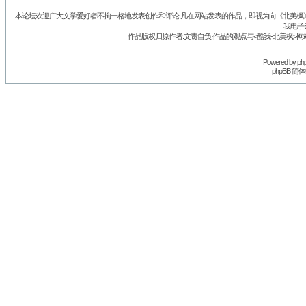
本论坛欢迎广大文学爱好者不拘一格地发表创作和评论.凡在网站发表的作品，即视为向《北美枫》丛
我电子
作品版权归原作者.文责自负.作品的观点与<酷我-北美枫>网
Powered by
ph
phpBB 简