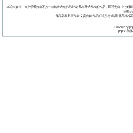
本论坛欢迎广大文学爱好者不拘一格地发表创作和评论.凡在网站发表的作品，即视为向《北美枫》丛
我电子
作品版权归原作者.文责自负.作品的观点与<酷我-北美枫>网
Powered by
ph
phpBB 简