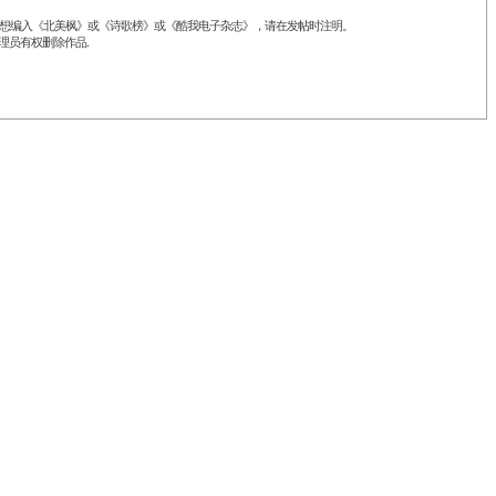
品不想编入《北美枫》或《诗歌榜》或《酷我电子杂志》，请在发帖时注明。
理员有权删除作品.