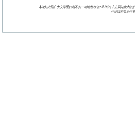
本论坛欢迎广大文学爱好者不拘一格地发表创作和评论.凡在网站发表的作
作品版权归原作者