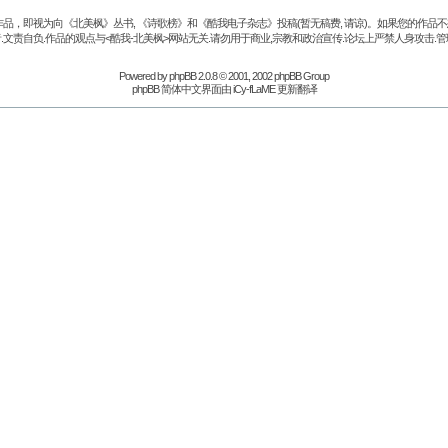
品，即视为向《北美枫》丛书, 《诗歌榜》和《酷我电子杂志》投稿(暂无稿费, 请谅)。如果您的作
.文责自负.作品的观点与<酷我-北美枫>网站无关.请勿用于商业,宗教和政治宣传.论坛上严禁人身攻击.管
Powered by
phpBB
2.0.8 © 2001, 2002 phpBB Group
phpBB 简体中文界面由 iCy-fLaME 更新翻译