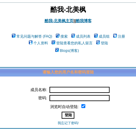
酷我-北美枫
酷我-北美枫主页
||
酷我博客
常见问题与解答 (FAQ)
搜索
成员列表
成员组
注册
个人资料
登陆查看您的私人留言
登陆
Blogs(博客)
请输入您的用户名和密码登陆
成员名称:
密码:
浏览时自动登陆:
我忘记了密码!