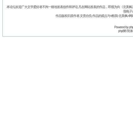
本论坛欢迎广大文学爱好者不拘一格地发表创作和评论.凡在网站发表的作品，即视为向《北美枫》丛
我电子
作品版权归原作者.文责自负.作品的观点与<酷我-北美枫>网
Powered by
ph
phpBB 简