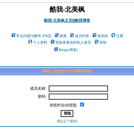
酷我-北美枫
酷我-北美枫主页
||
酷我博客
常见问题与解答 (FAQ)
搜索
成员列表
成员组
注册
个人资料
登陆查看您的私人留言
登陆
Blogs(博客)
请输入您的用户名和密码登陆
成员名称:
密码:
浏览时自动登陆:
我忘记了密码!