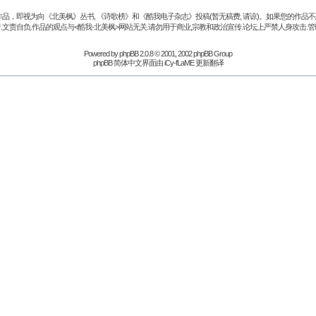
品，即视为向《北美枫》丛书, 《诗歌榜》和《酷我电子杂志》投稿(暂无稿费, 请谅)。如果您的作
.文责自负.作品的观点与<酷我-北美枫>网站无关.请勿用于商业,宗教和政治宣传.论坛上严禁人身攻击.管
Powered by
phpBB
2.0.8 © 2001, 2002 phpBB Group
phpBB 简体中文界面由 iCy-fLaME 更新翻译