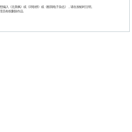
品不想编入《北美枫》或《诗歌榜》或《酷我电子杂志》，请在发帖时注明。
理员有权删除作品.