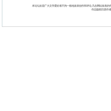
本论坛欢迎广大文学爱好者不拘一格地发表创作和评论.凡在网站发表的作
作品版权归原作者