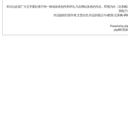
本论坛欢迎广大文学爱好者不拘一格地发表创作和评论.凡在网站发表的作品，即视为向《北美枫》丛
我电子
作品版权归原作者.文责自负.作品的观点与<酷我-北美枫>网
Powered by
ph
phpBB 简