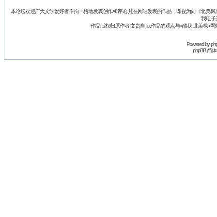
本论坛欢迎广大文学爱好者不拘一格地发表创作和评论.凡在网站发表的作品，即视为向《北美枫》丛
我电子
作品版权归原作者.文责自负.作品的观点与<酷我-北美枫>网
Powered by
ph
phpBB 简