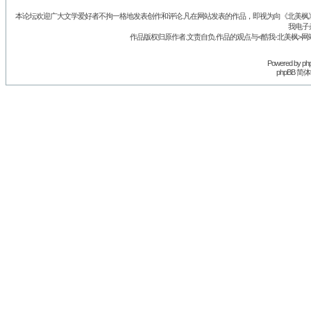
本论坛欢迎广大文学爱好者不拘一格地发表创作和评论.凡在网站发表的作品，即视为向《北美枫》丛
我电子
作品版权归原作者.文责自负.作品的观点与<酷我-北美枫>网
Powered by
ph
phpBB 简