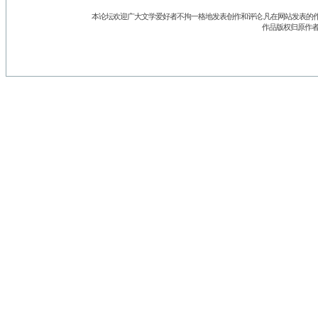
本论坛欢迎广大文学爱好者不拘一格地发表创作和评论.凡在网站发表的作
作品版权归原作者