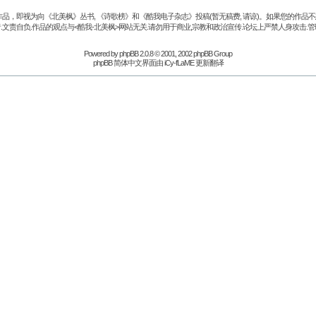
品，即视为向《北美枫》丛书, 《诗歌榜》和《酷我电子杂志》投稿(暂无稿费, 请谅)。如果您的作
.文责自负.作品的观点与<酷我-北美枫>网站无关.请勿用于商业,宗教和政治宣传.论坛上严禁人身攻击.管
Powered by
phpBB
2.0.8 © 2001, 2002 phpBB Group
phpBB 简体中文界面由 iCy-fLaME 更新翻译