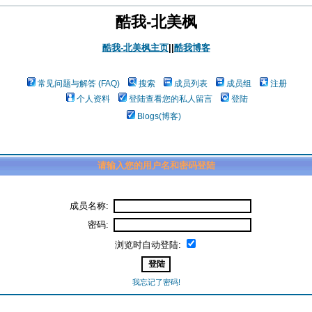
酷我-北美枫
酷我-北美枫主页
||
酷我博客
常见问题与解答 (FAQ)
搜索
成员列表
成员组
注册
个人资料
登陆查看您的私人留言
登陆
Blogs(博客)
请输入您的用户名和密码登陆
成员名称:
密码:
浏览时自动登陆:
我忘记了密码!