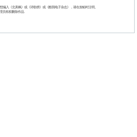
品不想编入《北美枫》或《诗歌榜》或《酷我电子杂志》，请在发帖时注明。
理员有权删除作品.