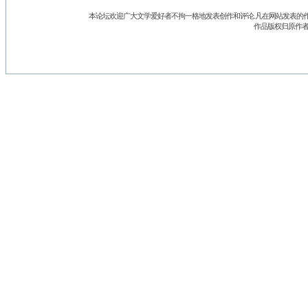
本论坛欢迎广大文学爱好者不拘一格地发表创作和评论.凡在网站发表的作
作品版权归原作者