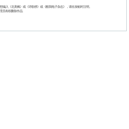
品不想编入《北美枫》或《诗歌榜》或《酷我电子杂志》，请在发帖时注明。
理员有权删除作品.