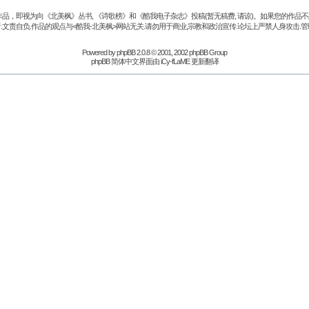
品，即视为向《北美枫》丛书, 《诗歌榜》和《酷我电子杂志》投稿(暂无稿费, 请谅)。如果您的作
.文责自负.作品的观点与<酷我-北美枫>网站无关.请勿用于商业,宗教和政治宣传.论坛上严禁人身攻击.管
Powered by
phpBB
2.0.8 © 2001, 2002 phpBB Group
phpBB 简体中文界面由 iCy-fLaME 更新翻译