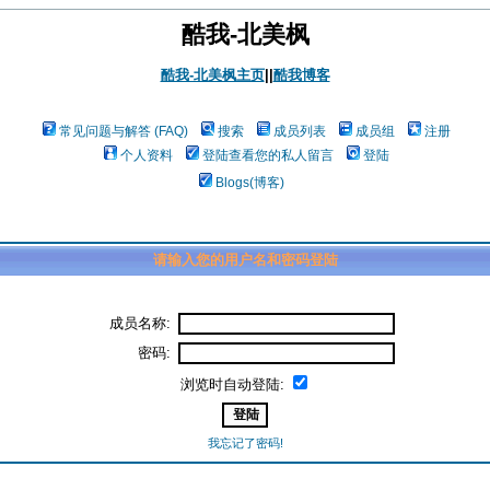
酷我-北美枫
酷我-北美枫主页
||
酷我博客
常见问题与解答 (FAQ)
搜索
成员列表
成员组
注册
个人资料
登陆查看您的私人留言
登陆
Blogs(博客)
请输入您的用户名和密码登陆
成员名称:
密码:
浏览时自动登陆:
我忘记了密码!