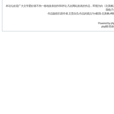
本论坛欢迎广大文学爱好者不拘一格地发表创作和评论.凡在网站发表的作品，即视为向《北美枫》丛
我电子
作品版权归原作者.文责自负.作品的观点与<酷我-北美枫>网
Powered by
ph
phpBB 简