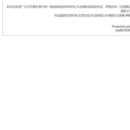
本论坛欢迎广大文学爱好者不拘一格地发表创作和评论.凡在网站发表的作品，即视为向《北美枫》丛
我电子
作品版权归原作者.文责自负.作品的观点与<酷我-北美枫>网
Powered by
ph
phpBB 简