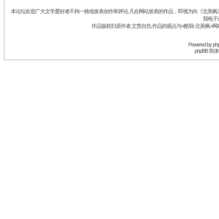
本论坛欢迎广大文学爱好者不拘一格地发表创作和评论.凡在网站发表的作品，即视为向《北美枫》丛
我电子
作品版权归原作者.文责自负.作品的观点与<酷我-北美枫>网
Powered by
ph
phpBB 简