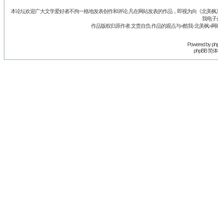
本论坛欢迎广大文学爱好者不拘一格地发表创作和评论.凡在网站发表的作品，即视为向《北美枫》丛
我电子
作品版权归原作者.文责自负.作品的观点与<酷我-北美枫>网
Powered by
ph
phpBB 简