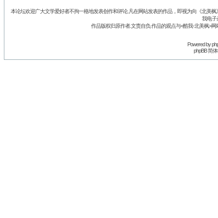
本论坛欢迎广大文学爱好者不拘一格地发表创作和评论.凡在网站发表的作品，即视为向《北美枫》丛
我电子
作品版权归原作者.文责自负.作品的观点与<酷我-北美枫>网
Powered by
ph
phpBB 简