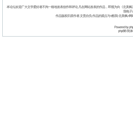
本论坛欢迎广大文学爱好者不拘一格地发表创作和评论.凡在网站发表的作品，即视为向《北美枫》丛
我电子
作品版权归原作者.文责自负.作品的观点与<酷我-北美枫>网
Powered by
ph
phpBB 简