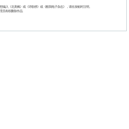
品不想编入《北美枫》或《诗歌榜》或《酷我电子杂志》，请在发帖时注明。
理员有权删除作品.