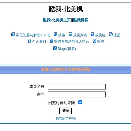
酷我-北美枫
酷我-北美枫主页
||
酷我博客
常见问题与解答 (FAQ)
搜索
成员列表
成员组
注册
个人资料
登陆查看您的私人留言
登陆
Blogs(博客)
请输入您的用户名和密码登陆
成员名称:
密码:
浏览时自动登陆:
我忘记了密码!