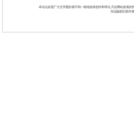
本论坛欢迎广大文学爱好者不拘一格地发表创作和评论.凡在网站发表的作
作品版权归原作者