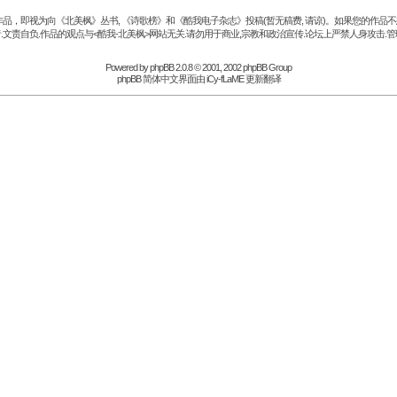
品，即视为向《北美枫》丛书, 《诗歌榜》和《酷我电子杂志》投稿(暂无稿费, 请谅)。如果您的作
.文责自负.作品的观点与<酷我-北美枫>网站无关.请勿用于商业,宗教和政治宣传.论坛上严禁人身攻击.管
Powered by
phpBB
2.0.8 © 2001, 2002 phpBB Group
phpBB 简体中文界面由 iCy-fLaME 更新翻译