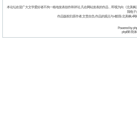
本论坛欢迎广大文学爱好者不拘一格地发表创作和评论.凡在网站发表的作品，即视为向《北美枫》丛
我电子
作品版权归原作者.文责自负.作品的观点与<酷我-北美枫>网
Powered by
ph
phpBB 简