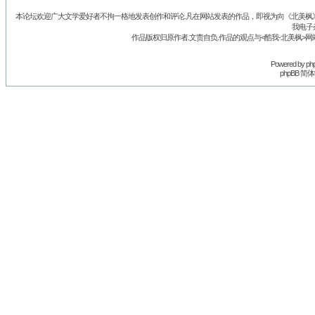
本论坛欢迎广大文学爱好者不拘一格地发表创作和评论.凡在网站发表的作品，即视为向《北美枫》丛
我电子
作品版权归原作者.文责自负.作品的观点与<酷我-北美枫>网
Powered by
ph
phpBB 简