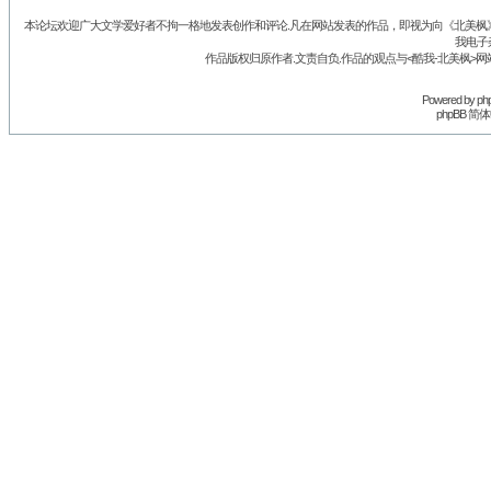
本论坛欢迎广大文学爱好者不拘一格地发表创作和评论.凡在网站发表的作品，即视为向《北美枫》丛
我电子
作品版权归原作者.文责自负.作品的观点与<酷我-北美枫>网
Powered by
ph
phpBB 简