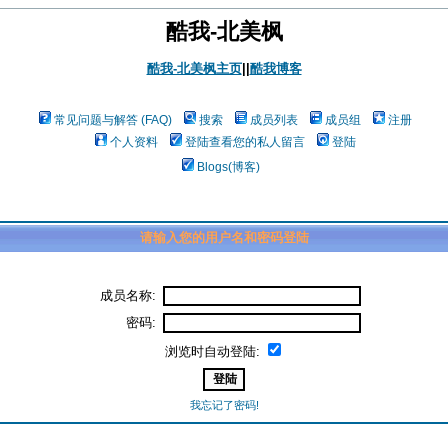
酷我-北美枫
酷我-北美枫主页
||
酷我博客
常见问题与解答 (FAQ)
搜索
成员列表
成员组
注册
个人资料
登陆查看您的私人留言
登陆
Blogs(博客)
请输入您的用户名和密码登陆
成员名称:
密码:
浏览时自动登陆:
我忘记了密码!