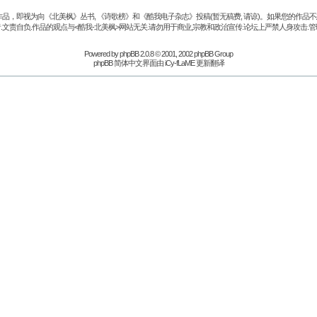
品，即视为向《北美枫》丛书, 《诗歌榜》和《酷我电子杂志》投稿(暂无稿费, 请谅)。如果您的作
.文责自负.作品的观点与<酷我-北美枫>网站无关.请勿用于商业,宗教和政治宣传.论坛上严禁人身攻击.管
Powered by
phpBB
2.0.8 © 2001, 2002 phpBB Group
phpBB 简体中文界面由 iCy-fLaME 更新翻译