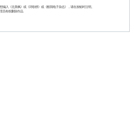
品不想编入《北美枫》或《诗歌榜》或《酷我电子杂志》，请在发帖时注明。
理员有权删除作品.