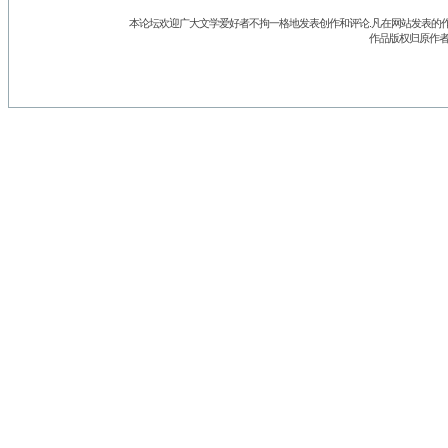
本论坛欢迎广大文学爱好者不拘一格地发表创作和评论.凡在网站发表的作
作品版权归原作者