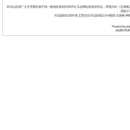
本论坛欢迎广大文学爱好者不拘一格地发表创作和评论.凡在网站发表的作品，即视为向《北美枫》丛
我电子
作品版权归原作者.文责自负.作品的观点与<酷我-北美枫>网
Powered by
ph
phpBB 简